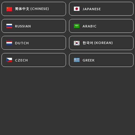
简体中文 (CHINESE)
简体中文 (CHINESE)
JAPANESE
JAPANESE
Nous cuisinons chaque jour avec amour,
RUSSIAN
RUSSIAN
ARABIC
ARABIC
des produits de saison.
한국어 (KOREAN)
한국어 (KOREAN)
DUTCH
DUTCH
L'ensemble de nos repas a pour principe
le plaisir. Tous les plats sont faits
CZECH
CZECH
GREEK
GREEK
maison, accompagnés de pain bio au
levain naturel de chez "Ma mie est
chaude". Notre café bio Ethiopien
distribué par "Terre de Café".
Nous travaillons uniquement avec des
producteurs que nous connaissons et le
plus prés du restaurant.