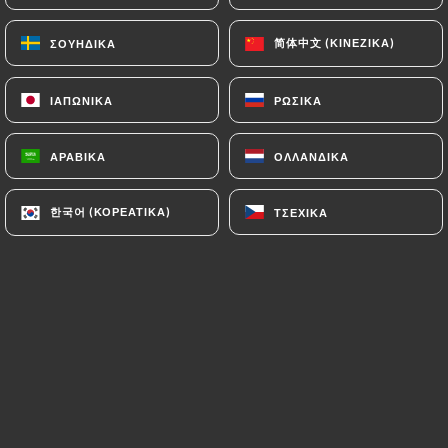
简体中文 (ΚΙΝΈΖΙΚΑ)
简体中文 (ΚΙΝΈΖΙΚΑ)
ΣΟΥΗΔΙΚΆ
ΣΟΥΗΔΙΚΆ
Nous cuisinons chaque jour avec amour,
ΙΑΠΩΝΙΚΆ
ΙΑΠΩΝΙΚΆ
ΡΩΣΙΚΆ
ΡΩΣΙΚΆ
des produits de saison.
ΑΡΑΒΙΚΆ
ΑΡΑΒΙΚΆ
ΟΛΛΑΝΔΙΚΆ
ΟΛΛΑΝΔΙΚΆ
L'ensemble de nos repas a pour principe
le plaisir. Tous les plats sont faits
한국어 (ΚΟΡΕΆΤΙΚΑ)
한국어 (ΚΟΡΕΆΤΙΚΑ)
ΤΣΈΧΙΚΑ
ΤΣΈΧΙΚΑ
maison, accompagnés de pain bio au
levain naturel de chez "Ma mie est
chaude". Notre café bio Ethiopien
distribué par "Terre de Café".
Nous travaillons uniquement avec des
producteurs que nous connaissons et le
plus prés du restaurant.