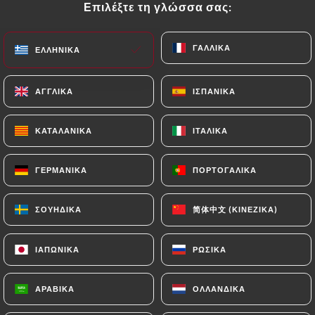
Επιλέξτε τη γλώσσα σας:
Επιλέξτε τη γλώσσα σας:
EL
ΜΕΝΟΎ
ΓΑΛΛΙΚΆ
ΓΑΛΛΙΚΆ
ΕΛΛΗΝΙΚΆ
ΕΛΛΗΝΙΚΆ
ΑΓΓΛΙΚΆ
ΑΓΓΛΙΚΆ
ΙΣΠΑΝΙΚΆ
ΙΣΠΑΝΙΚΆ
/
ΑΡΧΙΚΉ
ΕΠΑΦΉ
ΚΑΤΑΛΑΝΙΚΆ
ΚΑΤΑΛΑΝΙΚΆ
ΙΤΑΛΙΚΆ
ΙΤΑΛΙΚΆ
Επαφή
ΓΕΡΜΑΝΙΚΆ
ΓΕΡΜΑΝΙΚΆ
ΠΟΡΤΟΓΑΛΙΚΆ
ΠΟΡΤΟΓΑΛΙΚΆ
简体中文 (ΚΙΝΈΖΙΚΑ)
简体中文 (ΚΙΝΈΖΙΚΑ)
ΣΟΥΗΔΙΚΆ
ΣΟΥΗΔΙΚΆ
ΙΑΠΩΝΙΚΆ
ΙΑΠΩΝΙΚΆ
ΡΩΣΙΚΆ
ΡΩΣΙΚΆ
Restaurant Tonton
ΑΡΑΒΙΚΆ
ΑΡΑΒΙΚΆ
ΟΛΛΑΝΔΙΚΆ
ΟΛΛΑΝΔΙΚΆ