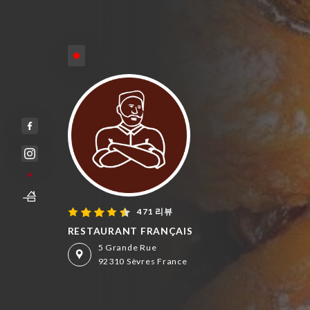
휴무 - 오픈 시간: 19:00
471 리뷰
RESTAURANT FRANÇAIS
5 Grande Rue
92310 Sèvres France