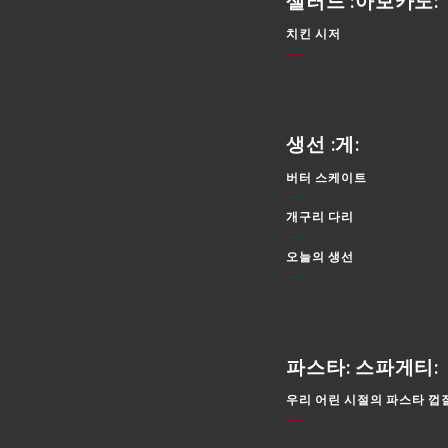
샐러드 :아보카도:
치킨 시저
생선 :게:
버터 스케이트
개구리 다리
오늘의 생선
파스타: 스파게티:
우리 어린 시절의 파스타 껍