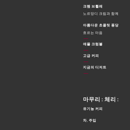
크렘 브륄레
노르망디 크림과 함께
아름다운 초콜릿 퐁당
흐르는 마음
애플 크럼블
고급 커피
지금의 디저트
마무리 : 체리 :
유기농 커피
차, 주입