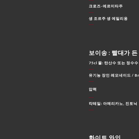
크로즈-에르미타주
생 조르주 생 에밀리옹
보이송 : 빨대가 든 
75cl 물: 탄산수 또는 정수수
유기농 장인 레모네이드 / Breiz
압력
칵테일: 아메리카노, 진토닉
화이트 와인