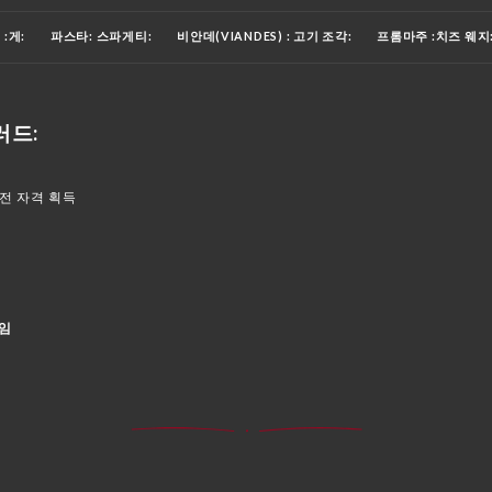
 :게:
파스타: 스파게티:
비안데(VIANDES) : 고기 조각:
프롬마주 :치즈 웨지
 🍷
보이송 : 빨대가 든 컵:
화이트 와인
로제 와인
레드 와인
샴페인
러드:
출전 자격 획득
라임