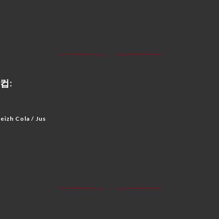
컵:
h Cola / Jus