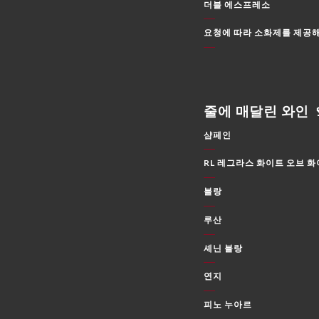
더블 에스프레소
요청에 따라 소화제를 제공해
줄에 매달린 와인 
샴페인
RL 레그라스 화이트 오브 
블랑
루산
셰닌 블랑
연지
피노 누아르