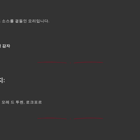
 소스를 곁들인 요리입니다.
깬 감자
지:
트 모레 드 투렌, 로크포르