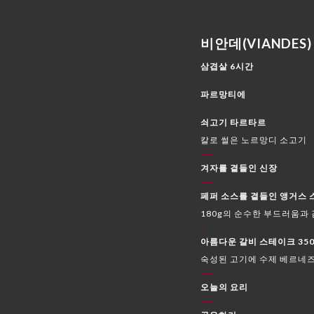
비안데(VIANDES) 
삼겹살 6시간
파르망티에
쇠고기 타르타르
칼로 썰은 노르망디 소고기
겨자를 곁들인 신장
페퍼 소스를 곁들인 앵거스
180g의 순수한 부드러움과
아름다운 갈비 스테이크 350
숙성된 고기에 수제 베르네즈
오늘의 요리