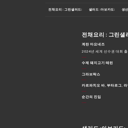
전채요리 : 그린샐러드:
샐러드 :아보카도:
생선
디저트 :케이크:
마무리 : 체리 :
줄에 매달린 와인
전채요리 : 그린샐
계란 마요네즈
2024년 세계 선수권 대회 
수제 돼지고기 테린
그라브락스
카르파치오 바, 부타르그, 
순간의 진입