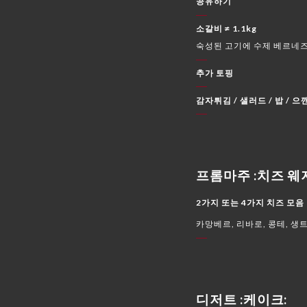
공유하기
소갈비 ≠ 1.1kg
숙성된 고기에 수제 베르네즈
추가 토핑
감자튀김 / 샐러드 / 밥 / 으
프롬마주 :치즈 웨
2가지 또는 4가지 치즈 모음
카망베르, 리바로, 콩테, 생
디저트 :케이크: