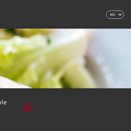
KO
vie