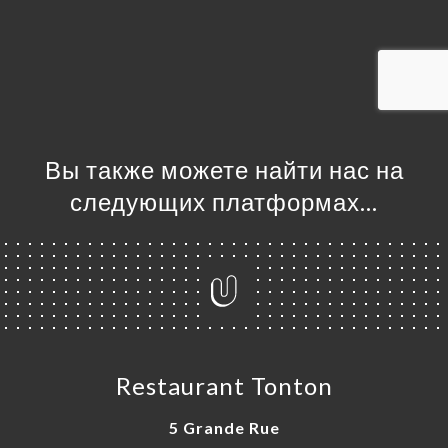
ЦА
ИРОВАТЬ
ЕРЕЯ
ЫВЫ
НЮ
Вы также можете найти нас на
ССА
следующих платформах…
ЬСЯ С
Restaurant Tonton
5 Grande Rue