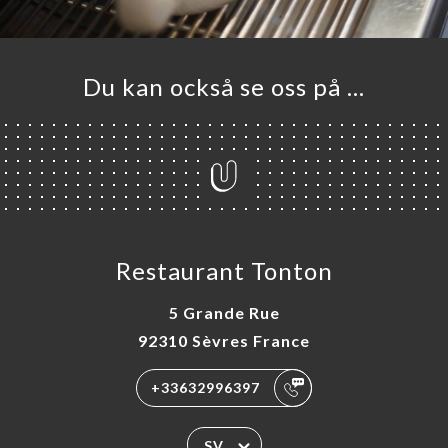
Du kan också se oss på …
Restaurant Tonton
5 Grande Rue
92310 Sèvres France
+33632996397
SV