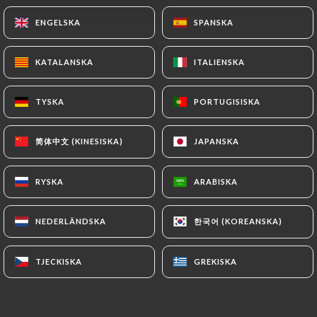
ENGELSKA
ENGELSKA
SPANSKA
SPANSKA
KATALANSKA
KATALANSKA
ITALIENSKA
ITALIENSKA
TYSKA
TYSKA
PORTUGISISKA
PORTUGISISKA
简体中文 (KINESISKA)
简体中文 (KINESISKA)
JAPANSKA
JAPANSKA
RYSKA
RYSKA
ARABISKA
ARABISKA
한국어 (KOREANSKA)
한국어 (KOREANSKA)
NEDERLÄNDSKA
NEDERLÄNDSKA
TJECKISKA
TJECKISKA
GREKISKA
GREKISKA