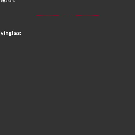
begäran.
vinglas: