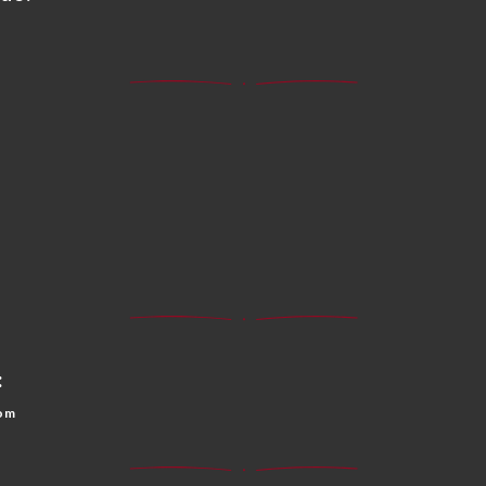
:
dom