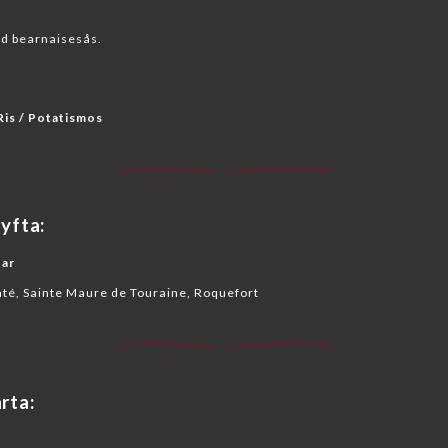
d bearnaisesås.
 Ris / Potatismos
yfta:
tar
té, Sainte Maure de Touraine, Roquefort
rta: