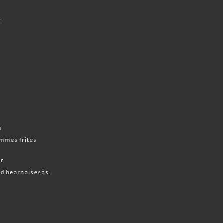
:
s
mmes frites
gr
d bearnaisesås.