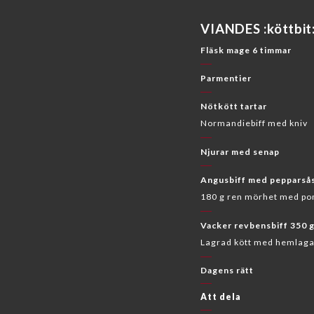
VIANDES :köttbit
Fläsk mage 6 timmar
Parmentier
Nötkött tartar
Normandiebiff med kniv
Njurar med senap
Angusbiff med pepparså
180 g ren mörhet med po
Vacker revbensbiff 350 
Lagrad kött med hemlaga
Dagens rätt
Att dela