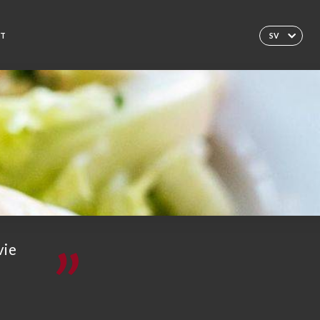
KT
SV
vie