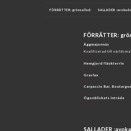
FÖRRÄTTER: grönsallad:
SALLADER :avokado
FROMAGES :ostklyfta:
EFTERRÄTTER :tårta:
FÖRRÄTTER: grön
BOISSONS :kopp-med-sugrör:
VITA VIN
R
Äggmajonnäs
Kvalificerad till världs
Hemgjord fläskterrin
Gravlax
Carpaccio Bar, Boutargu
Ögonblickets inträde
SALLADER :avoka