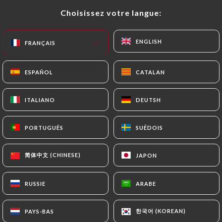
Choisissez votre langue:
Choisissez votre langue:
FR
MENU
ENGLISH
ENGLISH
FRANÇAIS
FRANÇAIS
ESPAÑOL
ESPAÑOL
CATALAN
CATALAN
/
ACCUEIL
CONTACT
ITALIANO
ITALIANO
DEUTSH
DEUTSH
Contact
PORTUGUÊS
PORTUGUÊS
SUÉDOIS
SUÉDOIS
简体中文 (CHINESE)
简体中文 (CHINESE)
JAPON
JAPON
RUSSIE
RUSSIE
ARABE
ARABE
Restaurant Tonton
한국어 (KOREAN)
한국어 (KOREAN)
PAYS-BAS
PAYS-BAS