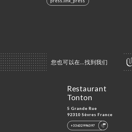
press.link_press
您也可以在…找到我们
Restaurant
Tonton
5 Grande Rue
92310 Sèvres France
+33632996397