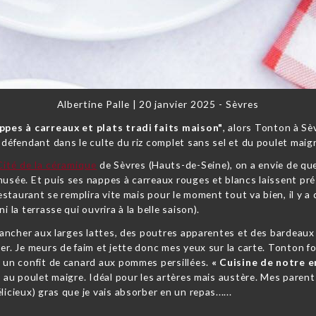
Albertine Palle
|
20 janvier 2025 - Sèvres
ppes à carreaux et plats tradi faits maison"
, alors Tonton à Sè
 défendant dans le culte du riz complet sans sel et du poulet maigr
Cité de la céramique
de Sèvres (Hauts-de-Seine), on a envie de q
musée. Et puis ses nappes à carreaux rouges et blancs laissent pr
restaurant se remplira vite mais pour le moment tout va bien, il y a
 la terrasse qui ouvrira à la belle saison).
 plancher aux larges lattes, des poutres apparentes et des bardeaux
er. Je meurs de faim et jette donc mes yeux sur la carte. Tonton fo
t un confit de canard aux pommes persillées.
« Cuisine de notre e
et au poulet maigre. Idéal pour les artères mais austère. Mes pare
icieux) gras que je vais absorber en un repas......