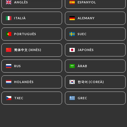
ANGLÈS
ANGLÈS
ESPANYOL
ESPANYOL
ITALIÀ
ITALIÀ
ALEMANY
ALEMANY
Herve S. valoració
H
5/5
PORTUGUÈS
PORTUGUÈS
SUEC
SUEC
Un super accueil ! Une cuisine faite
maison avec passion et cela se ressent. Le
简体中文 (XINÈS)
简体中文 (XINÈS)
JAPONÈS
JAPONÈS
service est top. Je recommande vivement.
30/06/2026
•
09:55
RUS
RUS
ÀRAB
ÀRAB
Gerald H. valoració
G
한국어 (COREÀ)
한국어 (COREÀ)
HOLANDÈS
HOLANDÈS
5/5
Service très agreable et attentioné. Vin à
TXEC
TXEC
GREC
GREC
la ficelle
27/06/2026
•
08:19