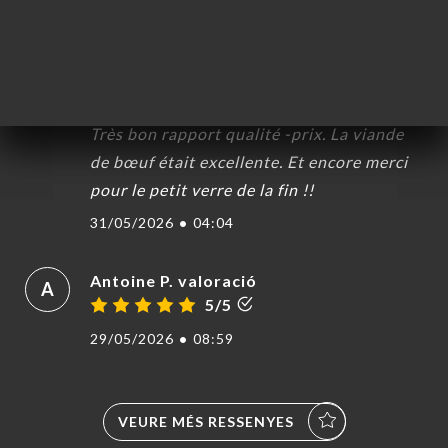
Nathalie C. valoració
N
5/5
Accueil hyper chaleureux. C’était notre 2e
passage chez vous et on n’a pas été déçus !
Très bon rapport qualité -prix. La viande
de bœuf était excellente. Et encore merci
pour le petit verre de la fin !!
31/05/2026
•
04:04
Antoine P. valoració
A
5/5
29/05/2026
•
08:59
VEURE MÉS RESSENYES