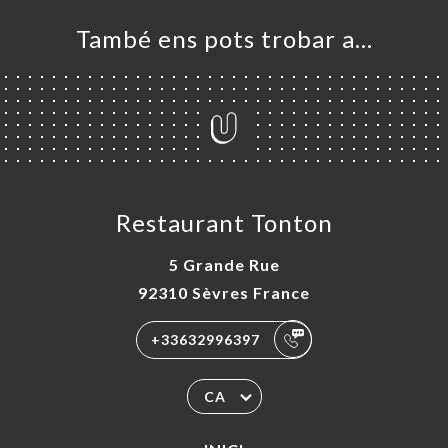
També ens pots trobar a…
Restaurant Tonton
5 Grande Rue
92310 Sèvres France
+33632996397
CA