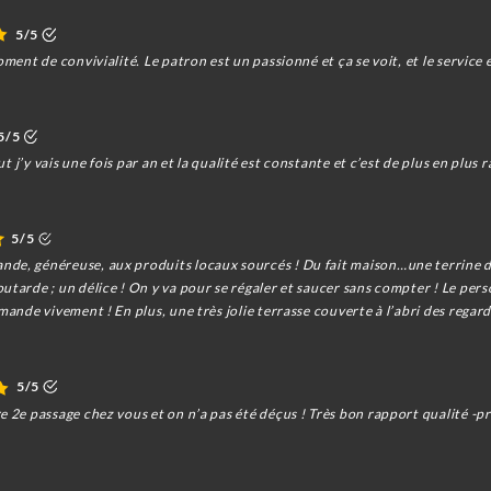
5/5
oment de convivialité. Le patron est un passionné et ça se voit, et le service 
5/5
ut j’y vais une fois par an et la qualité est constante et c’est de plus en plus r
5/5
nde, généreuse, aux produits locaux sourcés ! Du fait maison…une terrine 
tarde ; un délice ! On y va pour se régaler et saucer sans compter ! Le perso
mmande vivement ! En plus, une très jolie terrasse couverte à l’abri des rega
5/5
e 2e passage chez vous et on n’a pas été déçus ! Très bon rapport qualité -pr