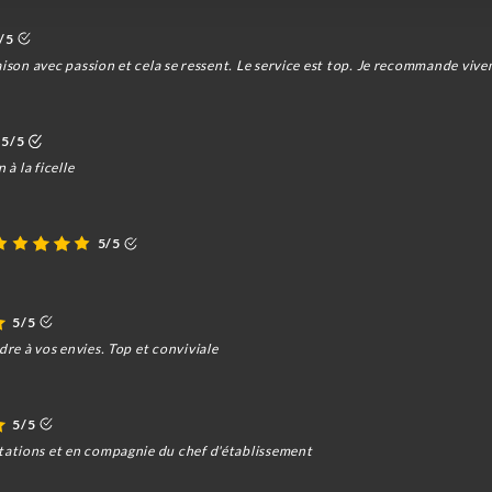
/5
aison avec passion et cela se ressent. Le service est top. Je recommande viv
5/5
 à la ficelle
5/5
5/5
re à vos envies. Top et conviviale
5/5
ations et en compagnie du chef d'établissement