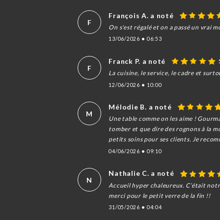
François A. a noté
F
On s'est régalé et on a passé un vrai m
13/06/2026
•
06:53
Franck P. a noté
F
La cuisine, le service, le cadre et surto
12/06/2026
•
10:00
Mélodie B. a noté
M
Une table comme on les aime ! Gourma
tomber et que dire des rognons à la mou
petits soins pour ses clients. Je reco
04/06/2026
•
09:10
Nathalie C. a noté
N
Accueil hyper chaleureux. C’était notr
merci pour le petit verre de la fin !!
31/05/2026
•
04:04