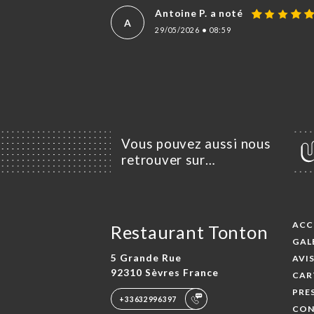
Antoine P. a noté
A
29/05/2026
•
08:59
Vous pouvez aussi nous
retrouver sur…
ACC
Restaurant Tonton
GAL
5 Grande Rue
AVI
92310 Sèvres France
CAR
PRE
+33632996397
CON