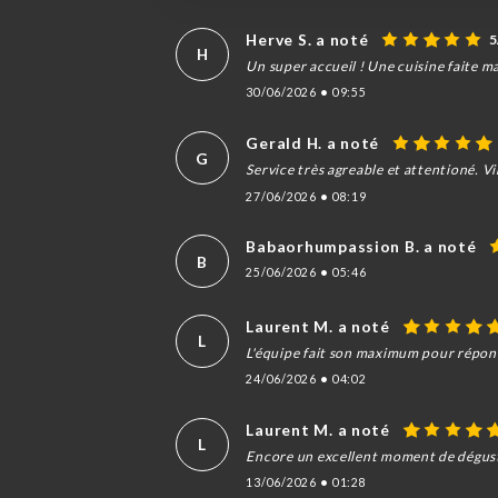
Herve S. a noté
5
H
Un super accueil ! Une cuisine faite m
30/06/2026
•
09:55
Gerald H. a noté
G
Service très agreable et attentioné. Vin
27/06/2026
•
08:19
Babaorhumpassion B. a noté
B
25/06/2026
•
05:46
Laurent M. a noté
L
L'équipe fait son maximum pour répond
24/06/2026
•
04:02
Laurent M. a noté
L
Encore un excellent moment de dégust
13/06/2026
•
01:28