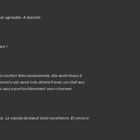
est agréable. A bientôt
are !
de cochon bien assaisonnée, des œufs mayo à
nnel y est aussi très attentif avec un chef aux
rds saura particulièrement vous charmer.
ix. La viande de bœuf était excellente. Et encore