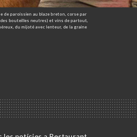
e de paroissien au blaze breton, corse par
s des bouteilles neutres) et vins de partout,
néreux, du mijoté avec lenteur, de la graine
 les notícies a Restaurant