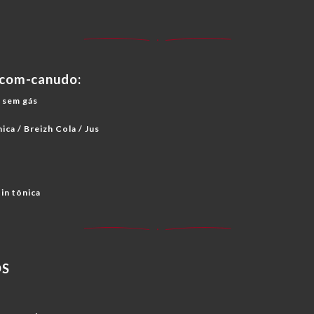
com-canudo:
u sem gás
ica / Breizh Cola / Jus
in tônica
OS