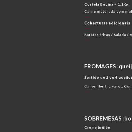
Costela Bovina ≠ 1,1Kg
Carne maturada com molh
Coberturas adicionais
Batatas fritas / Salada /
FROMAGES :queijo
Sortido de 2 ou 4 queijo
Camembert, Livarot, Com
SOBREMESAS :bol
Creme brûlée