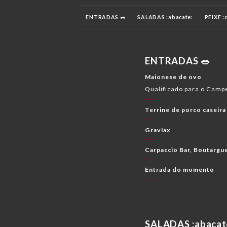
ENTRADAS 🥗
SALADAS :abacate:
PEIXE :
FROMAGES :queijo-fatia:
SOBREMESAS :bolo
ENTRADAS 🥗
BOISSONS :copo-com-canudo:
VINHOS BRA
Maionese de ovo
Qualificado para o Camp
Terrine de porco caseira
Gravlax
Carpaccio Bar, Boutargu
Entrada do momento
SALADAS :abacat