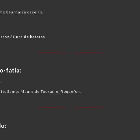
o béarnaise caseiro.
 Arroz / Purê de batatas
-fatia:
s
té, Sainte Maure de Touraine, Roquefort
o: