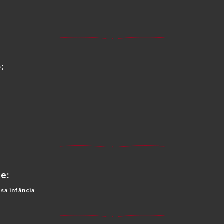
:
e:
sa infância