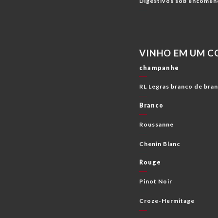
Digestivos sob encomen
VINHO EM UM C
champanhe
RL Legras branco de bra
Branco
Roussanne
Chenin Blanc
Rouge
Pinot Noir
Croze-Hermitage