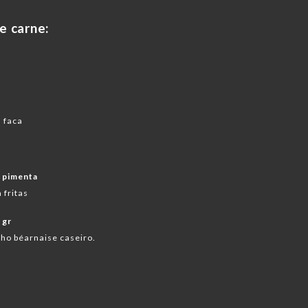
e carne:
 faca
 pimenta
 fritas
 gr
o béarnaise caseiro.