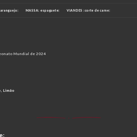
caranguejo:
MASSA: espaguete:
VIANDES :corte de carne:
:
PARA FINALIZAR 🍒
VINHO EM UM CORDA 🍷
NCOS
VINHOS ROSÉ
VINHOS TINTOS
CHAMPANHE
eonato Mundial de 2024
e, Limão
e: