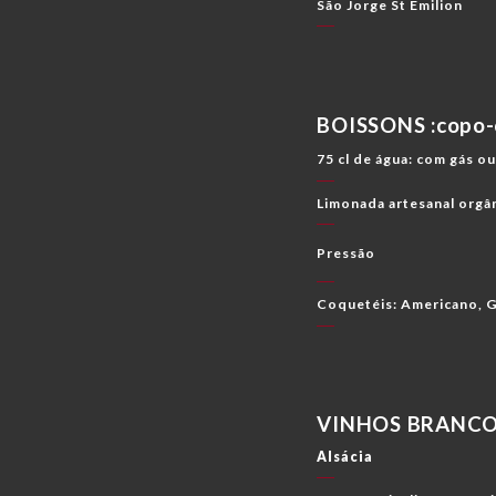
São Jorge St Emilion
BOISSONS :copo-
75 cl de água: com gás o
Limonada artesanal orgân
Pressão
Coquetéis: Americano, G
VINHOS BRANC
Alsácia