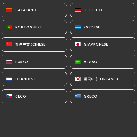
45.00€
CATALANO
CATALANO
TEDESCO
TEDESCO
Vezelay Ruby Love
PORTOGHESE
PORTOGHESE
SVEDESE
SVEDESE
65.00€
简体中文 (CINESE)
简体中文 (CINESE)
GIAPPONESE
GIAPPONESE
Montagny 1 Cru Rubis Amor
85.00€
RUSSO
RUSSO
ARABO
ARABO
Mercurey 1 Cru Clos Paradis Domaine Voarick
한국어 (COREANO)
한국어 (COREANO)
90.00€
OLANDESE
OLANDESE
Orologio Vigneto Meursault Jean Monnier
CECO
CECO
GRECO
GRECO
110.00€
Auxey sottomette Château de Melin Bio
110.00€